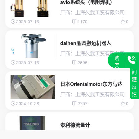
avio系统头（电阻焊机）
厂商：上海久武工贸有限公司
2025-07-16
1170
0
daihen晶圆搬运机器人
厂商：上海久武工贸有限公司
购
2025-07-16
2696
0
买
问
会
题
员
日本Orientalmotor东方马达
反
厂商：上海久武工贸有限公司
馈
2024-10-28
2757
0
泰利德流量计
厂商：上海久武工贸有限公司